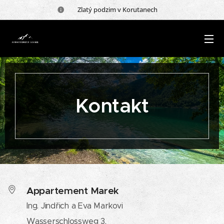
🍂 Zlatý podzim v Korutanech 🍂
Kontakt
Appartement Marek
Ing. Jindřich a Eva Markovi
Wasserschlossweg 3,