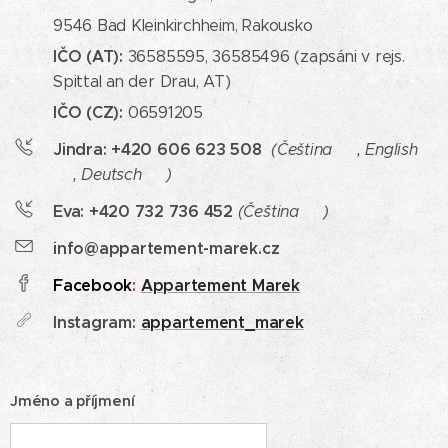
9546 Bad Kleinkirchheim, Rakousko
IČO (AT):
36585595, 36585496 (zapsáni v rejs.
Spittal an der Drau, AT)
IČO (CZ):
06591205
Jindra: +420 606 623 508
(Čeština 🇨🇿, English
🇬🇧, Deutsch 🇩🇪)
Eva: +420 732 736 452
(Čeština 🇨🇿)
info@appartement-marek.cz
Facebook
:
Appartement Marek
Instagram:
appartement_marek
Jméno a příjmení