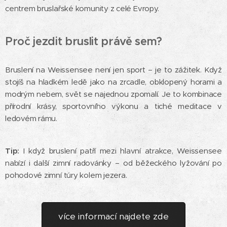
centrem bruslařské komunity z celé Evropy.
Proč jezdit bruslit právě sem?
Bruslení na Weissensee není jen sport – je to zážitek. Když
stojíš na hladkém ledě jako na zrcadle, obklopený horami a
modrým nebem, svět se najednou zpomalí. Je to kombinace
přírodní krásy, sportovního výkonu a tiché meditace v
ledovém rámu. 🌄⛸️
Tip:
I když bruslení patří mezi hlavní atrakce, Weissensee
nabízí i další zimní radovánky – od běžeckého lyžování po
pohodové zimní túry kolem jezera.
více informací najdete zde