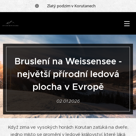
🍂 Zlatý podzim v Korutanech 🍂
Bruslení na Weissensee -
největší přírodní ledová
plocha v Evropě
02.01.2026
Když zima ve vysokých horách Korutan zaťuká na dveře,
jedno místo se promění v ledové království, které láká