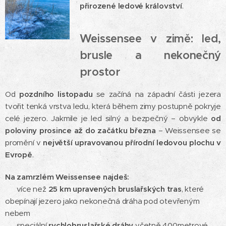
přirozené ledové království
.
Weissensee v zimě: led,
brusle a nekonečný
prostor
Od
pozdního listopadu
se začíná na západní části jezera
tvořit tenká vrstva ledu, která během zimy postupně pokryje
celé jezero. Jakmile je led silný a bezpečný – obvykle
od
poloviny prosince až do začátku března
– Weissensee se
promění v
největší upravovanou přírodní ledovou plochu v
Evropě
.
Na zamrzlém Weissensee najdeš:
✨ více než
25 km upravených bruslařských tras
, které
obepínají jezero jako nekonečná dráha pod otevřeným
nebem
✨ speciální
rychlobruslařské dráhy
včetně 400metrové