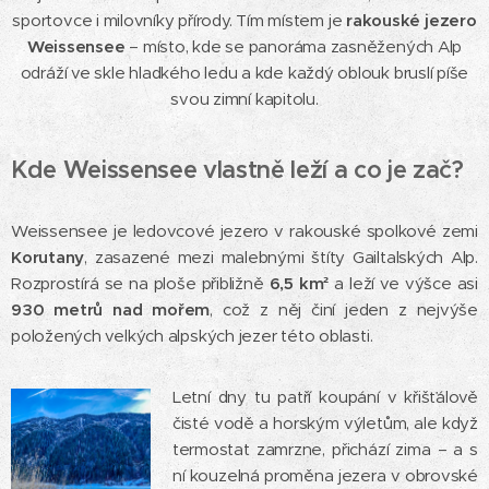
sportovce i milovníky přírody. Tím místem je
rakouské jezero
Weissensee
– místo, kde se panoráma zasněžených Alp
odráží ve skle hladkého ledu a kde každý oblouk bruslí píše
svou zimní kapitolu.
Kde Weissensee vlastně leží a co je zač?
Weissensee je ledovcové jezero v rakouské spolkové zemi
Korutany
, zasazené mezi malebnými štíty Gailtalských Alp.
Rozprostírá se na ploše přibližně
6,5 km²
a leží ve výšce asi
930 metrů nad mořem
, což z něj činí jeden z nejvýše
položených velkých alpských jezer této oblasti.
Letní dny tu patří koupání v křišťálově
čisté vodě a horským výletům, ale když
termostat zamrzne, přichází zima – a s
ní kouzelná proměna jezera v obrovské