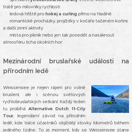
tratě pro milovníky rychlosti
✨ ledová hřiště pro
hokej a curling
přímo na hladině
✨ romantické procházky, projížďky v kočáře taženém koňmi
a další zimní aktivity
✨ místa pro piknik nebo jen tak posedět a nasáknout
atmosféru ticha okolních hor 🌨️⛸️
Mezinárodní bruslařské události na
přírodním ledě
Weissensee je nejen rájem pro volné
bruslení, ale i scénou světových
rychlobruslařských setkání. Každý leden
tu probíhá
Alternative Dutch 11-City
Tour
, legendární závod na přírodním
ledě, kde tisíce účastníků objíždějí stovky kilometrů během
jediného týdne. To je moment, kdy se Weissensee stane