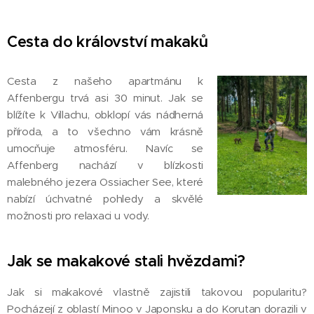
Cesta do království makaků
Cesta z našeho apartmánu k
Affenbergu trvá asi 30 minut. Jak se
blížíte k Villachu, obklopí vás nádherná
příroda, a to všechno vám krásně
umocňuje atmosféru. Navíc se
Affenberg nachází v blízkosti
malebného jezera Ossiacher See, které
nabízí úchvatné pohledy a skvělé
možnosti pro relaxaci u vody.
Jak se makakové stali hvězdami?
Jak si makakové vlastně zajistili takovou popularitu?
Pocházejí z oblastí Minoo v Japonsku a do Korutan dorazili v