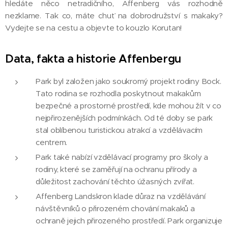
hledáte něco netradičního, Affenberg vás rozhodně
nezklame. Tak co, máte chuť na dobrodružství s makaky?
Vydejte se na cestu a objevte to kouzlo Korutan!
Data, fakta a historie Affenbergu
Park byl založen jako soukromý projekt rodiny Bock.
Tato rodina se rozhodla poskytnout makakům
bezpečné a prostorné prostředí, kde mohou žít v co
nejpřirozenějších podmínkách. Od té doby se park
stal oblíbenou turistickou atrakcí a vzdělávacím
centrem.
Park také nabízí vzdělávací programy pro školy a
rodiny, které se zaměřují na ochranu přírody a
důležitost zachování těchto úžasných zvířat.
Affenberg Landskron klade důraz na vzdělávání
návštěvníků o přirozeném chování makaků a
ochraně jejich přirozeného prostředí. Park organizuje