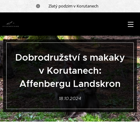
🍂 Zlatý podzim v Korutanech 🍂
Dobrodružství s makaky
v Korutanech:
Affenbergu Landskron
18.10.2024