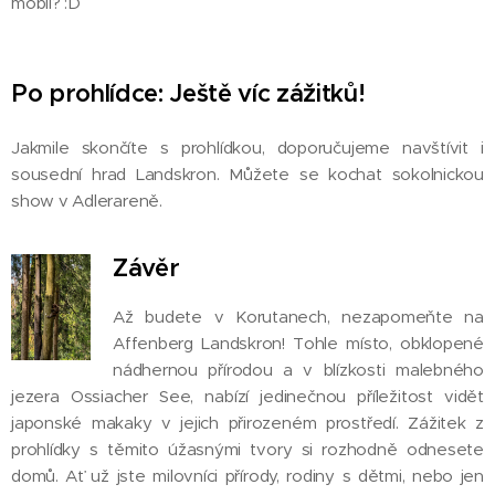
mobil? :D
Po prohlídce: Ještě víc zážitků!
Jakmile skončíte s prohlídkou, doporučujeme navštívit i
sousední hrad Landskron. Můžete se kochat sokolnickou
show v Adlerareně.
Závěr
Až budete v Korutanech, nezapomeňte na
Affenberg Landskron! Tohle místo, obklopené
nádhernou přírodou a v blízkosti malebného
jezera Ossiacher See, nabízí jedinečnou příležitost vidět
japonské makaky v jejich přirozeném prostředí. Zážitek z
prohlídky s těmito úžasnými tvory si rozhodně odnesete
domů. Ať už jste milovníci přírody, rodiny s dětmi, nebo jen