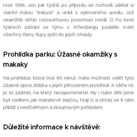
roce 1996. Jen pár týdnů po příjezdu se rozhodli udělat si
vlastní malou "exkurzi" a unikli z oploceného areálu, což
okamžitě strhlo celosvětovou pozornost médií. :D Po šesti
týdnech pátrání se týmu z Affenbergu podařilo vrátit
všechny členy tlupy zpět do jejich ohrady.
Prohlídka parku: Úžasné okamžiky s
makaky
Na prohlídce, která trvá 45 minut, máte možnost vidět tyto
úžasné opice zblízka v jejich přirozeném prostředí. A věřte mi,
je to zážitek, na který nezapomenete! My i naše děti jsme
byli nadšení, jak makakové skáčou, hrají si a občas se k nám
přiblíží s nedůvěřivým a zkoumavým pohledem.
Důležité informace k návštěvě: