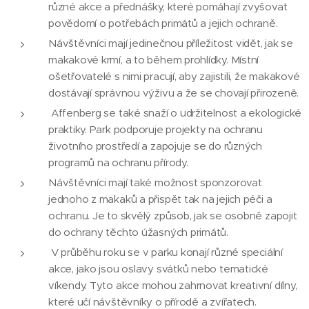
různé akce a přednášky, které pomáhají zvyšovat
povědomí o potřebách primátů a jejich ochraně.
Návštěvníci mají jedinečnou příležitost vidět, jak se
makakové krmí, a to během prohlídky. Místní
ošetřovatelé s nimi pracují, aby zajistili, že makakové
dostávají správnou výživu a že se chovají přirozeně.
Affenberg se také snaží o udržitelnost a ekologické
praktiky. Park podporuje projekty na ochranu
životního prostředí a zapojuje se do různých
programů na ochranu přírody.
Návštěvníci mají také možnost sponzorovat
jednoho z makaků a přispět tak na jejich péči a
ochranu. Je to skvělý způsob, jak se osobně zapojit
do ochrany těchto úžasných primátů.
V průběhu roku se v parku konají různé speciální
akce, jako jsou oslavy svátků nebo tematické
víkendy. Tyto akce mohou zahrnovat kreativní dílny,
které učí návštěvníky o přírodě a zvířatech.