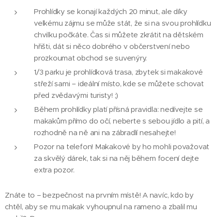
Prohlídky se konají každých 20 minut, ale díky
velkému zájmu se může stát, že si na svou prohlídku
chvilku počkáte. Čas si můžete zkrátit na dětském
hřišti, dát si něco dobrého v občerstvení nebo
prozkoumat obchod se suvenýry.
1/3 parku je prohlídková trasa, zbytek si makakové
střeží sami – ideální místo, kde se můžete schovat
před zvědavými turisty! ;)
Během prohlídky platí přísná pravidla: nedívejte se
makakům přímo do očí, neberte s sebou jídlo a pití, a
rozhodně na ně ani na zábradlí nesahejte!
Pozor na telefon! Makakové by ho mohli považovat
za skvělý dárek, tak si na něj během focení dejte
extra pozor.
Znáte to – bezpečnost na prvním místě! A navíc, kdo by
chtěl, aby se mu makak vyhoupnul na rameno a zbalil mu