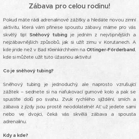
Zábava pro celou rodinu!
Pokud máte rádi adrenalinové zážitky a hledáte novou zimní
aktivitu, která vám přinese spoustu zábavy, máme pro vás
skvělý tip!
Sněhový tubing
je jedním z nejvtipnějších a
nejzábavnějších způsobů, jak si užít zimu v Korutanech. A
kde jinde než v Bad Kleinkirchheim na
Ottinger-Förderband
,
kde si můžete užít tuto úžasnou aktivitu!
Co je sněhový tubing?
Sněhový tubing je jednoduchý, ale naprosto vzrušující
zážitek – sednete si na nafukovací gumové kolo a pak se
spustíte dolů po svahu. Zvuk rychlého sjíždění, smích a
zábava z jízdy jsou prostě neodolatelné! Ať už jedete sami
nebo ve dvojici, čeká vás skvělá zábava a spousta
adrenalinu.
Kdy a kde?