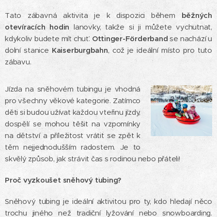
Tato zábavná aktivita je k dispozici během
běžných
otevíracích hodin
lanovky, takže si ji můžete vychutnat,
kdykoliv budete mít chuť.
Ottinger-Förderband
se nachází u
dolní stanice
Kaiserburgbahn
, což je ideální místo pro tuto
zábavu.
Jízda na sněhovém tubingu je vhodná
pro všechny věkové kategorie. Zatímco
děti si budou užívat každou vteřinu jízdy,
dospělí se mohou těšit na vzpomínky
na dětství a příležitost vrátit se zpět k
těm nejjednodušším radostem. Je to
skvělý způsob, jak strávit čas s rodinou nebo přáteli!
Proč vyzkoušet sněhový tubing?
Sněhový tubing je ideální aktivitou pro ty, kdo hledají něco
trochu jiného než tradiční lyžování nebo snowboarding.