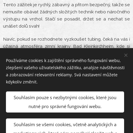
Tento zážitek je rychlý, zábavný a přitom bezpečný, takže se
nemusíte obávat žádných složitých technik nebo náročného
výstupu na vrchol. Stačí se posadit, držet se a nechat se
unášet dolů svah!
Navíc, pokud se rozhodnete vyzkoušet tubing, čeká na vás i
úžasná atmosféra zimní krajiny Bad Kleinkirchheim, kde si
užijete krásný výhled na zasněžené hory a lesy. Ať už
přijedete s rodinou, přáteli, nebo jen tak na výlet, sněhový
Používáme cookies k zajištění správného fungování webu,
tubing je zábava, která vám zaručeně vykouzlí úsměv na
zlepšení vašeho uživatelského zážitku, analýze návštěvnosti
tváři!
a zobrazování relevantní reklamy. Svá nastavení můžete
kdykoliv změnit.
Tak na co ještě čekáte? Pojďte si užít zimu a zažijte trochu
vzrušení s
sněhovým tubingem
v Bad Kleinkirchheim!
Souhlasím pouze s nezbytnými cookies, které jsou
nutné pro správné fungování webu.
Souhlasím se všemi cookies, včetně analytických a
© Appartement Marek | 2023-26