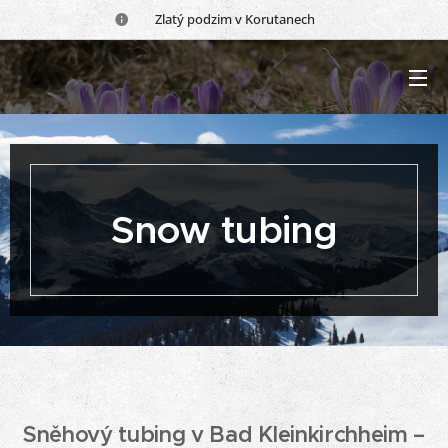
🍂 Zlatý podzim v Korutanech 🍂
Snow tubing
Sněhový tubing v Bad Kleinkirchheim –