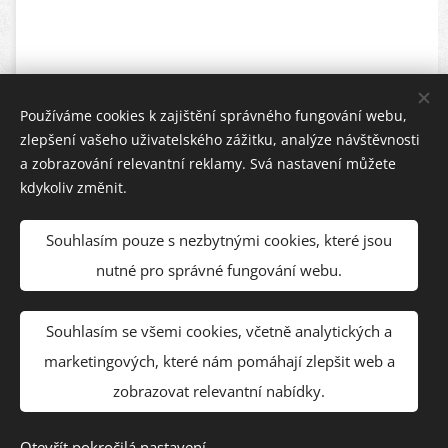
Používáme cookies k zajištění správného fungování webu,
zlepšení vašeho uživatelského zážitku, analýze návštěvnosti
a zobrazování relevantní reklamy. Svá nastavení můžete
kdykoliv změnit.
Souhlasím pouze s nezbytnými cookies, které jsou
nutné pro správné fungování webu.
Souhlasím se všemi cookies, včetně analytických a
© Appartement Marek | 2023-26
marketingových, které nám pomáhají zlepšit web a
Vaše dovolená v Korutanech ♥️
Cookies
zobrazovat relevantní nabídky.
Jazyky
Otevřít pokročilá nastavení