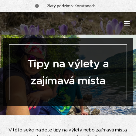
🍂 Zlatý podzim v Korutanech 🍂
Tipy na výlety a
zajímavá místa
V této sekci najdete tipy na výlety nebo zajímavá místa,