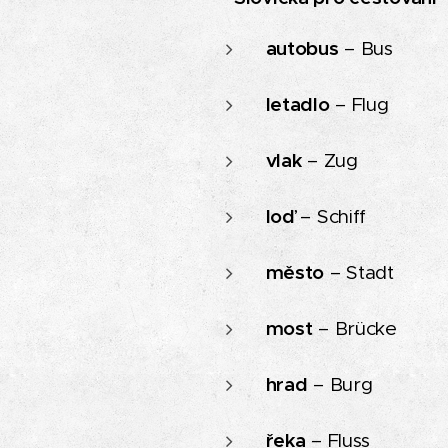
autobus
– Bus
letadlo
– Flug
vlak
– Zug
loď
– Schiff
město
– Stadt
most
– Brücke
hrad
– Burg
řeka
– Fluss