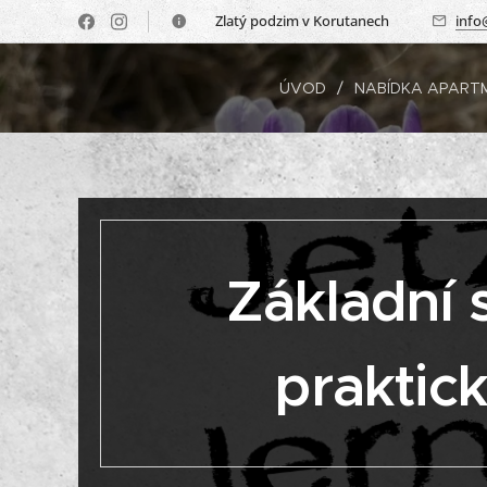
🍂 Zlatý podzim v Korutanech 🍂
info
ÚVOD
NABÍDKA APART
Základní 
praktic