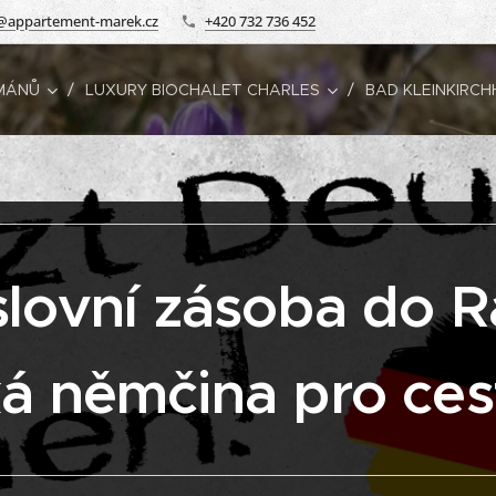
@appartement-marek.cz
+420 732 736 452
MÁNŮ
LUXURY BIOCHALET CHARLES
BAD KLEINKIRCH
slovní zásoba do 
ká němčina pro ces