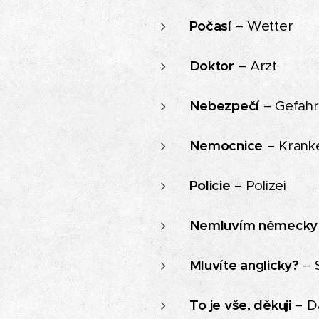
Počasí
– Wetter
Doktor
– Arzt
Nebezpečí
– Gefahr
Nemocnice
– Krank
Policie
– Polizei
Nemluvím německy
Mluvíte anglicky?
– S
To je vše, děkuji
– Da