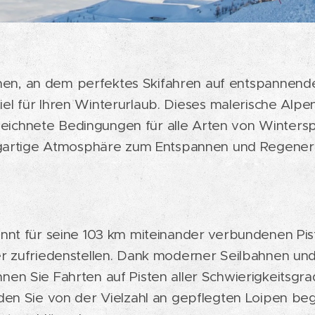
en, an dem perfektes Skifahren auf entspannende Er
Ziel für Ihren Winterurlaub. Dieses malerische Alp
zeichnete Bedingungen für alle Arten von Winters
igartige Atmosphäre zum Entspannen und Regeneri
annt für seine 103 km miteinander verbundenen Pi
rer zufriedenstellen. Dank moderner Seilbahnen u
nen Sie Fahrten auf Pisten aller Schwierigkeitsg
den Sie von der Vielzahl an gepflegten Loipen begei