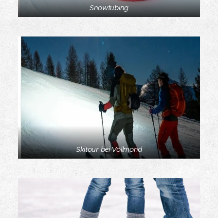
Snowtubing
Skitour bei Vollmond