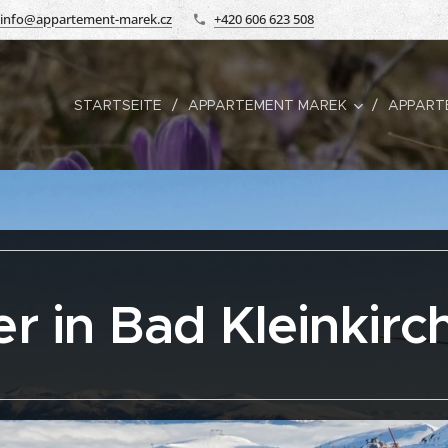
info@appartement-marek.cz
+420 606 623 508
STARTSEITE
APPARTEMENT MAREK
APPART
r in Bad Kleinkir