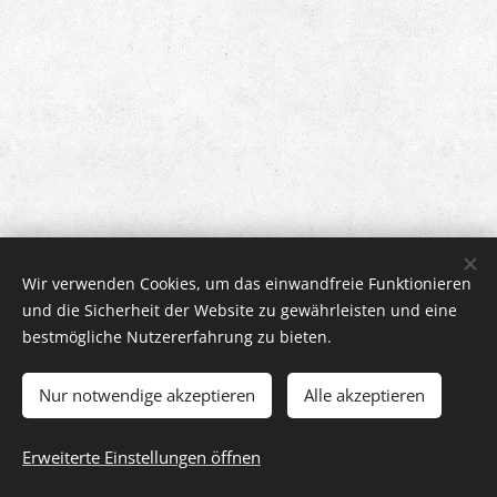
Wir verwenden Cookies, um das einwandfreie Funktionieren
und die Sicherheit der Website zu gewährleisten und eine
bestmögliche Nutzererfahrung zu bieten.
Appartement Marek | 2023-25
Ein unvergesslicher Urlaub in Kärnten
Cookies
Nur notwendige akzeptieren
Alle akzeptieren
Sprachen
Erweiterte Einstellungen öffnen
Čeština
Deutsch