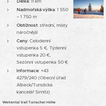
Délka
: 11 km
Nadmořská výška
: 1 550
– 1 750 m
Obtížnost
: střední, místy
náročnější
Ceny
: Celodenní
vstupenka 5 €, Týdenní
vstupenka 20 €,
Sezónní vstupenka 50 €
Informace
: +43
4279/240 (Obecní úřad
Albeck/Turistická
kancelář Sirnitz)
Weitental trail Turracher Höhe