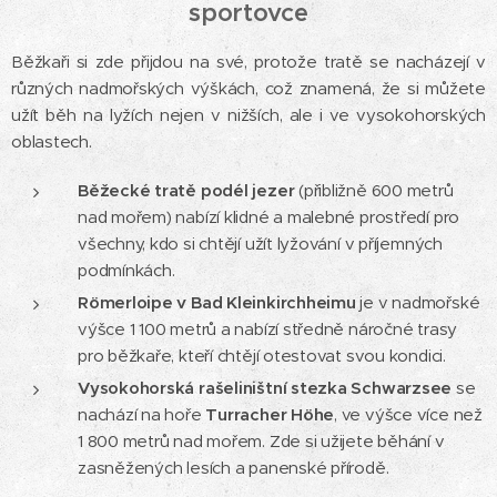
sportovce
Běžkaři si zde přijdou na své, protože tratě se nacházejí v
různých nadmořských výškách, což znamená, že si můžete
užít běh na lyžích nejen v nižších, ale i ve vysokohorských
oblastech.
Běžecké tratě podél jezer
(přibližně 600 metrů
nad mořem) nabízí klidné a malebné prostředí pro
všechny, kdo si chtějí užít lyžování v příjemných
podmínkách.
Römerloipe v Bad Kleinkirchheimu
je v nadmořské
výšce 1 100 metrů a nabízí středně náročné trasy
pro běžkaře, kteří chtějí otestovat svou kondici.
Vysokohorská rašeliništní stezka Schwarzsee
se
nachází na hoře
Turracher Höhe
, ve výšce více než
1 800 metrů nad mořem. Zde si užijete běhání v
zasněžených lesích a panenské přírodě.