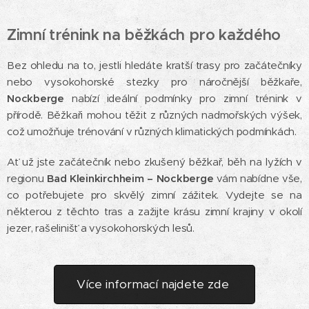
Zimní trénink na běžkách pro každého
Bez ohledu na to, jestli hledáte kratší trasy pro začátečníky
nebo vysokohorské stezky pro náročnější běžkaře,
Nockberge
nabízí ideální podmínky pro zimní trénink v
přírodě. Běžkaři mohou těžit z různých nadmořských výšek,
což umožňuje trénování v různých klimatických podmínkách.
Ať už jste začátečník nebo zkušený běžkař, běh na lyžích v
regionu
Bad Kleinkirchheim – Nockberge
vám nabídne vše,
co potřebujete pro skvělý zimní zážitek. Vydejte se na
některou z těchto tras a zažijte krásu zimní krajiny v okolí
jezer, rašelinišť a vysokohorských lesů.
Více informací najdete zde