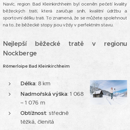
Navíc, region Bad Kleinkirchheim byl oceněn pečetí kvality
běžeckých tratí, která zaručuje sníh, kvalitní údržbu a
sportovní délku trati. To znamená, že se můžete spolehnout
na to, že běžecké stopy jsou vždy v perfektním stavu.
Nejlepší běžecké tratě v regionu
Nockberge
Römerloipe Bad Kleinkirchheim
Délka
: 8 km
Nadmořská výška
: 1 068
– 1 076 m
Obtížnost
: středně
těžká, členitá