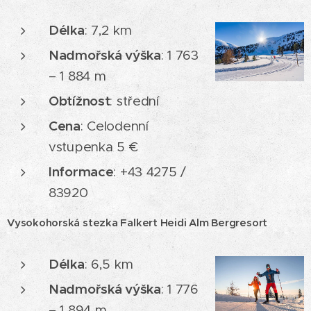
Délka
: 7,2 km
Nadmořská výška
: 1 763
– 1 884 m
Obtížnost
: střední
Cena
: Celodenní
vstupenka 5 €
Informace
: +43 4275 /
83920
Vysokohorská stezka Falkert Heidi Alm Bergresort
Délka
: 6,5 km
Nadmořská výška
: 1 776
– 1 894 m