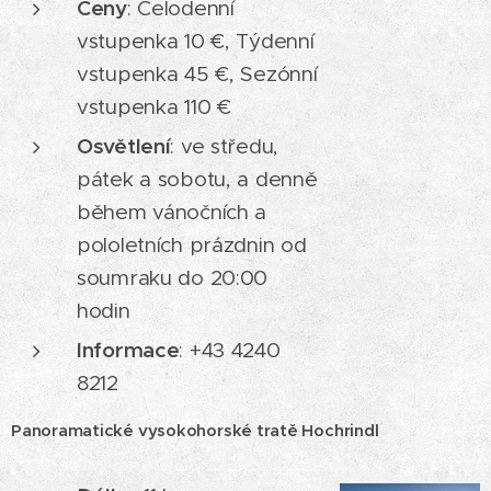
Ceny
: Celodenní
vstupenka 10 €, Týdenní
vstupenka 45 €, Sezónní
vstupenka 110 €
Osvětlení
: ve středu,
pátek a sobotu, a denně
během vánočních a
pololetních prázdnin od
soumraku do 20:00
hodin
Informace
: +43 4240
8212
Panoramatické vysokohorské tratě Hochrindl