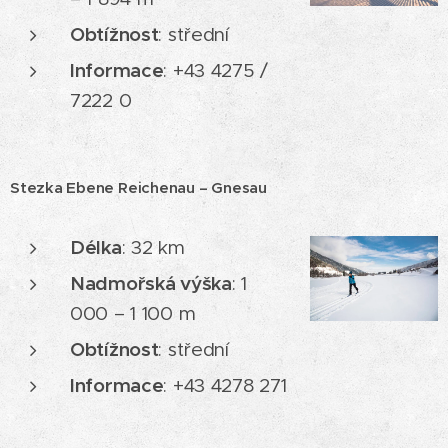
Obtížnost
: střední
Informace
: +43 4275 /
7222 0
Stezka Ebene Reichenau – Gnesau
Délka
: 32 km
Nadmořská výška
: 1
000 – 1 100 m
Obtížnost
: střední
Informace
: +43 4278 271