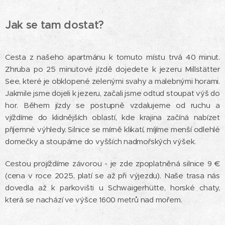
Jak se tam dostat?
Cesta z našeho apartmánu k tomuto místu trvá 40 minut.
Zhruba po 25 minutové jízdě dojedete k jezeru Millstätter
See, které je obklopené zelenými svahy a malebnými horami.
Jakmile jsme dojeli k jezeru, začali jsme odtud stoupat výš do
hor. Během jízdy se postupně vzdalujeme od ruchu a
vjíždíme do klidnějších oblastí, kde krajina začíná nabízet
příjemné výhledy. Silnice se mírně klikatí, míjíme menší odlehlé
domečky a stoupáme do vyšších nadmořských výšek.
Cestou projíždíme závorou - je zde zpoplatněná silnice 9 €
(cena v roce 2025, platí se až při výjezdu). Naše trasa nás
dovedla až k parkovišti u Schwaigerhütte, horské chaty,
která se nachází ve výšce 1600 metrů nad mořem.