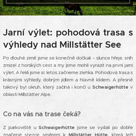
Jarní výlet: pohodová trasa s
výhledy nad Millstätter See
Po dlouhé zimě jsme se konečně dočkali – slunce hřeje, sníh
zmizel z horských cest a my jsme mohli vyrazit na první jarní
výlet. A řekli jsme si: letos začneme zlehka. Pohodová trasa s
krásnými výhledy, dobrým jídlem a hlavně klidem. A přesně
takový byl okruh, který začíná i končí u
Schwaigerhütte
v
oblasti Millstätter Alpe.
Co na vás na trase čeká?
Z parkoviště u
Schwaigerhütte
jsme se vydali po dobře
značené stezce směrem k
Millstätter Hütte
, která leží