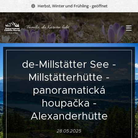
Herbst, Winter und Frühling - geöffnet
Familie, die Kärnten liebt
de-Millstätter See -
Millstätterhütte -
panoramatická
houpačka -
Alexanderhütte
28.05.2025