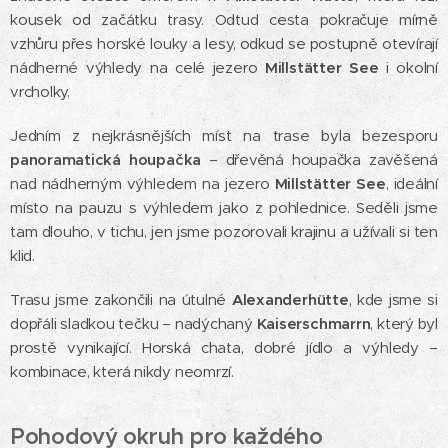
kousek od začátku trasy. Odtud cesta pokračuje mírně
vzhůru přes horské louky a lesy, odkud se postupně otevírají
nádherné výhledy na celé jezero
Millstätter See
i okolní
vrcholky.
Jedním z nejkrásnějších míst na trase byla bezesporu
panoramatická houpačka
– dřevěná houpačka zavěšená
nad nádherným výhledem na jezero
Millstätter See
, ideální
místo na pauzu s výhledem jako z pohlednice. Seděli jsme
tam dlouho, v tichu, jen jsme pozorovali krajinu a užívali si ten
klid.
Trasu jsme zakončili na útulné
Alexanderhütte
, kde jsme si
dopřáli sladkou tečku – nadýchaný
Kaiserschmarrn
, který byl
prostě vynikající. Horská chata, dobré jídlo a výhledy –
kombinace, která nikdy neomrzí.
Pohodový okruh pro každého