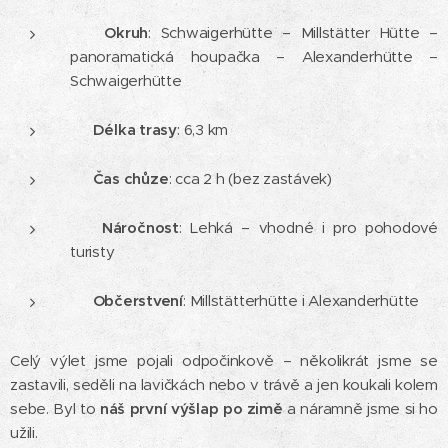
🔁
Okruh
: Schwaigerhütte – Millstätter Hütte –
panoramatická houpačka – Alexanderhütte –
Schwaigerhütte
🥾
Délka trasy
: 6,3 km
⏱
Čas chůze
: cca 2 h (bez zastávek)
📌
Náročnost
: Lehká – vhodné i pro pohodové
turisty
🍽️
Občerstvení
: Millstätterhütte i Alexanderhütte
Celý výlet jsme pojali odpočinkově – několikrát jsme se
zastavili, seděli na lavičkách nebo v trávě a jen koukali kolem
sebe. Byl to
náš první výšlap po zimě
a náramně jsme si ho
užili.