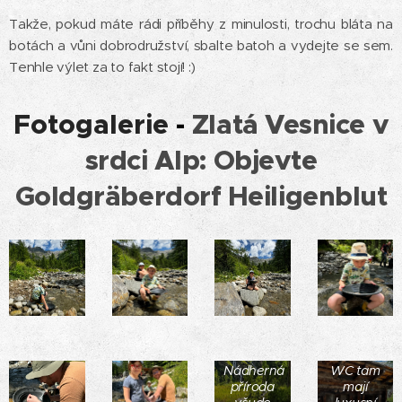
Takže, pokud máte rádi příběhy z minulosti, trochu bláta na
botách a vůni dobrodružství, sbalte batoh a vydejte se sem.
Tenhle výlet za to fakt stojí! :)
Fotogalerie
-
Zlatá Vesnice v
srdci Alp: Objevte
Goldgräberdorf Heiligenblut
Nádherná
WC tam
příroda
mají