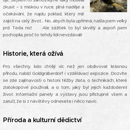
zkusit – s miskou v ruce, plná naděje a
očekávání, že najdu poklad, který mě
zajistí na celý život... No, abych byla upřímná, našla jsem velký
prd. Teda nic! 😅 Ale zážitek to byl skvělý a aspoň jsem
pochopila, proč to tehdy lidi nevzdávali!
Historie, která ožívá
Pro všechny, kdo chtějí víc než jen obdivovat krásnou
přírodu, nabízí Goldgräberdorf i vzdělávací expozice. Dozvíte
se zde zajímavosti o historii těžby zlata, o technikách, které
zlatokopové používali, a o tom, jaký byl jejich každodenní
život. Informační panely a výstavy jsou přístupné všem a
zaručí, že si z návštěvy odnesete i něco navíc.
Příroda a kulturní dědictví