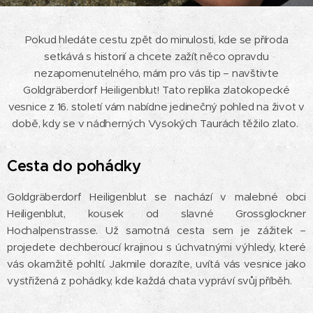
Pokud hledáte cestu zpět do minulosti, kde se příroda
setkává s historií a chcete zažít něco opravdu
nezapomenutelného, mám pro vás tip – navštivte
Goldgräberdorf Heiligenblut! Tato replika zlatokopecké
vesnice z 16. století vám nabídne jedinečný pohled na život v
době, kdy se v nádherných Vysokých Taurách těžilo zlato.
Cesta do pohádky
Goldgräberdorf Heiligenblut se nachází v malebné obci
Heiligenblut, kousek od slavné Grossglockner
Hochalpenstrasse. Už samotná cesta sem je zážitek –
projedete dechberoucí krajinou s úchvatnými výhledy, které
vás okamžitě pohltí. Jakmile dorazíte, uvítá vás vesnice jako
vystřižená z pohádky, kde každá chata vypráví svůj příběh.