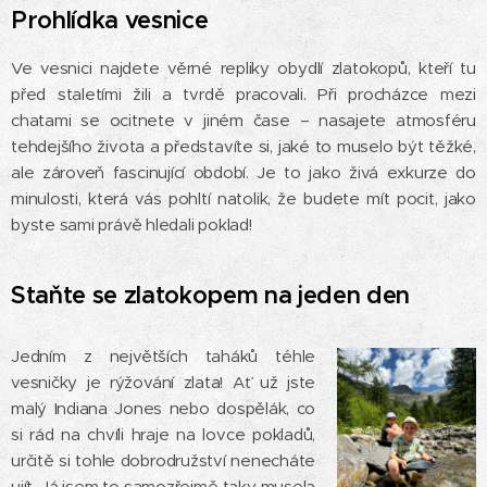
Prohlídka vesnice
Ve vesnici najdete věrné repliky obydlí zlatokopů, kteří tu
před staletími žili a tvrdě pracovali. Při procházce mezi
chatami se ocitnete v jiném čase – nasajete atmosféru
tehdejšího života a představíte si, jaké to muselo být těžké,
ale zároveň fascinující období. Je to jako živá exkurze do
minulosti, která vás pohltí natolik, že budete mít pocit, jako
byste sami právě hledali poklad!
Staňte se zlatokopem na jeden den
Jedním z největších taháků téhle
vesničky je rýžování zlata! Ať už jste
malý Indiana Jones nebo dospělák, co
si rád na chvíli hraje na lovce pokladů,
určitě si tohle dobrodružství nenecháte
ujít. Já jsem to samozřejmě taky musela