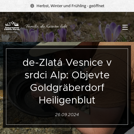
Herbst, Winter und Frühling - geöffnet
Familie, die Kärnten liebt
de-Zlatá Vesnice v
srdci Alp: Objevte
Goldgräberdorf
Heiligenblut
26.09.2024