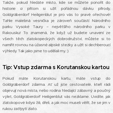
Takže, pokud hledáte místo, kde se můžete ponořit do
historie
a
přitom si užít pořádnou dávku přírody,
Goldgräberdorf Heiligenblut je pro vás to pravé ořechové!
Tahle malebná vesnička je zároveň součástí Národního
parku Vysoké Taury – největšího národního parku v
Rakousku! To znamená, že když už budete unavení ze
všech těch zlatokopeckých dobrodružství, můžete si to
namířit rovnou na úžasné alpské stezky a užít si dechberoucí
výhledy. Tak jako jsme to udělali my. :)
Tip: Vstup zdarma s Korutanskou kartou
Pokud máte Korutanskou kartu, máte vstup do
Goldgräberdorf zdarma. Ať už jste cestovatelé, kteří rádi
objevují nová místa, nebo rodina hledající zábavný a poučný
výlet, Goldgräberdorf Heiligenblut vás nezklame. Uvidíte, jak
zlatokopové kdysi žili, dřeli, a jak moc museli věřit, že se jim v
rukou zatřpytí zlato.